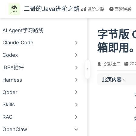
跳至主要內容
二哥的Java进阶之路
进阶之路
面渣逆袭
AI Agent学习路线
字节版 O
Claude Code
箱即用
Codex
沉默王二
20
IDEA插件
此页内容
Harness
01、方舟 Coding
Qoder
02、ArkClaw 
Skills
03、ArkClaw 
注册和开通
RAG
一键部署体验
OpenClaw
首次对话测试