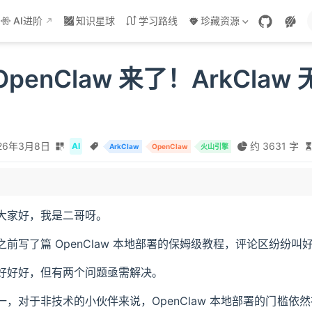
AI进阶
知识星球
学习路线
珍藏资源
penClaw 来了！ArkCla
。
26年3月8日
约 3631 字
AI
ArkClaw
OpenClaw
火山引擎
 Plan 套餐
大家好，我是二哥呀。
是什么？
之前写了篇 OpenClaw 本地部署的保姆级教程，评论区纷纷
部署实测
好好好，但有两个问题亟需解决。
一，对于非技术的小伙伴来说，OpenClaw 本地部署的门槛依然存