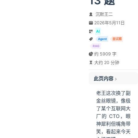
13 题
沉默王二
2026年5月11日
AI
Agent
面试题
RAG
约 5909 字
大约 20 分钟
此页内容
content
老王这次换了副
01、Agent 的记忆系统分哪几层
金丝眼镜，像极
02、短期记忆会溢出吗
了某个互联网大
03、长期记忆什么时候存、什么时候取
厂的 CTO，眼
04、什么是 RAG
神犀利但嘴角带
05、代码怎么分块
笑，看起来今天