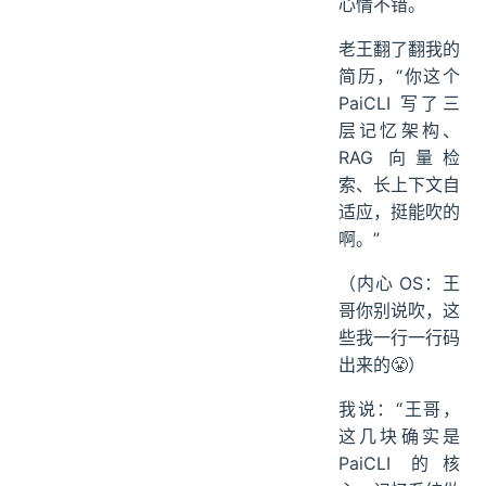
心情不错。
06、Embedding 是什么
07、向量检索用的什么算法
老王翻了翻我的
08、代码关系图谱是什么
简历，“你这个
09、长上下文模型出来后，RAG 还有必要吗
PaiCLI 写了三
10、Prompt Caching 是什么
层记忆架构、
11、上下文压缩有哪些策略
RAG 向量检
12、对话历史的消息格式为什么要严格遵循协议
索、长上下文自
13、RAG 检索效果不好怎么优化
适应，挺能吹的
啊。”
ending
（内心 OS：王
哥你别说吹，这
些我一行一行码
出来的😤）
我说：“王哥，
这几块确实是
PaiCLI 的核