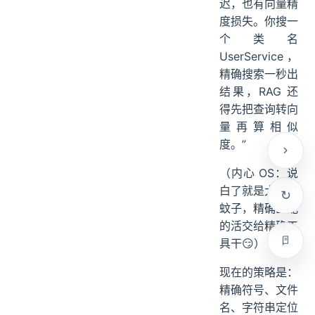
迟，也有向量精
度损失。你搜一
个类名
UserService，
精确搜索一秒出
结果，RAG 还
得先把查询转向
量再算相似
度。”
（内心 OS：说
白了就是大炮打
蚊子，精确匹配
的活交给精确工
具干😏）
现在的策略是：
精确符号、文件
名、字符串定位