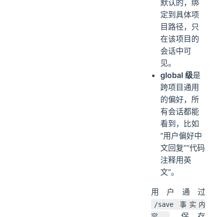
默认的，绑
定到具体项
目路径，只
在该项目的
会话中可
见。
global 级
是
跨项目通用
的偏好，所
有会话都能
看到，比如
“用户偏好中
文回复”“代码
注释用英
文”。
用户通过
/save 事实内
保存
容