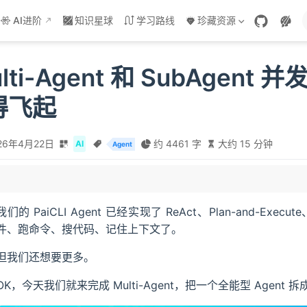
AI进阶
知识星球
学习路线
珍藏资源
ti-Agent 和 SubAgent 并
得飞起
26年4月22日
约 4461 字
大约 15 分钟
AI
Agent
ent 到底在解决什么问题
三角色分工
官
我们的 PaiCLI Agent 已经实现了 ReAct、Plan-and-Exe
件、跑命令、搜代码、记住上下文了。
但我们还想要更多。
执行者
OK，今天我们就来完成 Multi-Agent，把一个全能型 Age