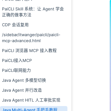
检查者的提示词
PaiCLI Skill 系统：让 Agent 学会
对话历史的管理
正确的做事方法
05、检查者的工
审批结果解析的保
CDP 会话复用
重试机制
/sidebar/itwanger/paicli/paicli-
上下文传递
mcp-advanced.html
06、跑起来试试
编译
PaiCLI 浏览器 MCP 接入教程
启动
PaiCLI接入MCP
进入 Multi-Agen
切换回默认模式
PaiCLI联网能力
其他命令
Java Agent 多模型切换
记忆和工具的共享
Java Agent 并行改造
07、简历包装
Java Agent HITL 人工审批实现
Java Multi-Agent 手把手教程