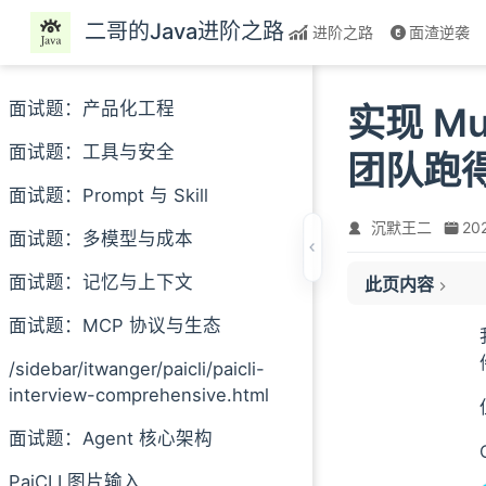
跳至主要內容
二哥的Java进阶之路
进阶之路
面渣逆袭
面试题：产品化工程
实现 Mul
面试题：工具与安全
团队跑
面试题：Prompt 与 Skill
沉默王二
20
面试题：多模型与成本
01、Multi-Ag
面试题：记忆与上下文
此页内容
02、主从模式+
03、团队的指挥
面试题：MCP 协议与生态
依赖关系怎么判定
/sidebar/itwanger/paicli/paicli-
并行执行怎么做的
interview-comprehensive.html
04、各司其职的
面试题：Agent 核心架构
规划者的提示词
执行者的提示词
PaiCLI 图片输入