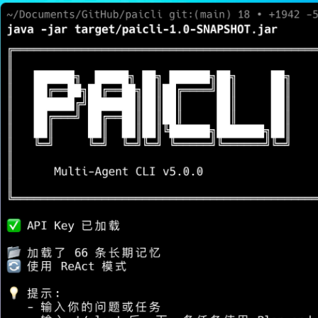
作
守策略
t 模式