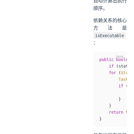
自动计算出执行
顺序。
依赖关系的核心
方法是
isExecutable
：
public
 boolean
    if
 (status
    for
 (
Strin
        Task
 d
        if
 (de
            re
        }
    }
    return
 tru
}