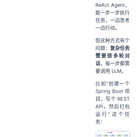
ReAct Agent，
重新规划
能一步一步执行
04、PlanExecuteAgent
任务，一边思考
智能模式切换
一边行动。
05、计划可视化
但这种方式有个
06、运行测试
问题：
复杂任务
07、和 ReAct 的对比
需要很多轮对
什么时候用 ReAct
话
，每一步都需
什么时候用 Plan-and-Execute
要调用 LLM。
混合使用
08、进阶：并行执行
比如“创建一个
并行执行可能遇到的问题
Spring Boot 项
目，写个 REST
更智能的规划
API，然后打包
规划的自我修正
运行”这个任
PaiCLI 如何写到简历上？
务：