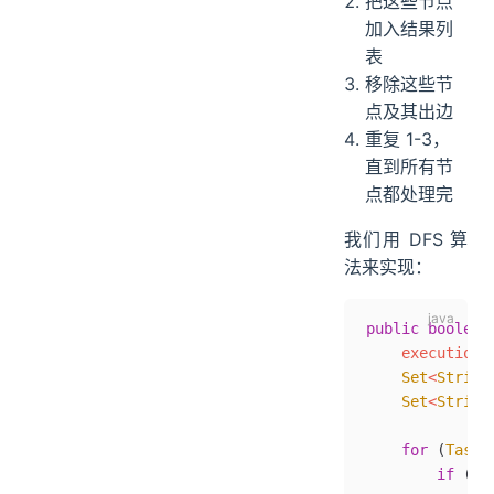
把这些节点
加入结果列
表
移除这些节
点及其出边
重复 1-3，
直到所有节
点都处理完
我们用 DFS 算
法来实现：
public
 boolean
    executionO
    Set
<
String
    Set
<
String
    for
 (
Task
 
        if
 (
!
v