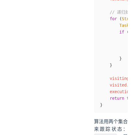
    // 递归处
    for
 (
Strin
        Task
 d
        if
 (de
            if
              
            }
        }
    }
    visiting
.
r
    visited
.
ad
    executionO
    return
 tru
}
算法用两个集合
来跟踪状态：