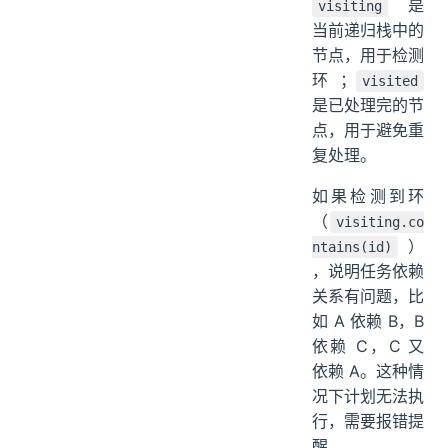
是
visiting
当前递归栈中的
节点，用于检测
环；
visited
是已处理完的节
点，用于避免重
复处理。
如果检测到环
（
visiting.co
）
ntains(id)
，说明任务依赖
关系有问题，比
如 A 依赖 B，B
依赖 C，C 又
依赖 A。这种情
况下计划无法执
行，需要报错提
醒。