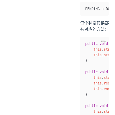
PENDING → RUNN
每个状态转换都
有对应的方法：
public
 void
 ma
    this
.
statu
    this
.
start
}
public
 void
 ma
    this
.
statu
    this
.
resul
    this
.
endTi
}
public
 void
 ma
    this
.
statu