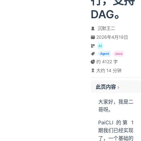
行，支持
DAG。
沉默王二
2026年4月19日
01、Plan-and-Execute 的核心思想
02、任务建模
AI
Agent
Java
为什么需要任务建模
约 4122 字
Task 类设计
大约 14 分钟
任务的生命周期
依赖关系
此页内容
依赖关系
执行计划
大家好，我是二
拓扑排序算法
哥呀。
计划状态管理
PaiCLI 的第 1
03、规划器实现
期我们已经实现
规划提示词工程
了，一个基础的
解析 LLM 输出