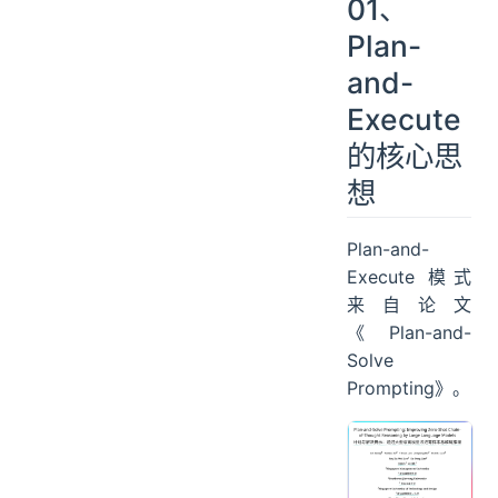
01、
Plan-
and-
Execute
的核心思
想
Plan-and-
Execute 模式
来自论文
《Plan-and-
Solve
Prompting》。