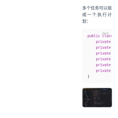
多个任务可以组
成一个执行计
划：
public
 class
 E
    private
 fi
    private
 fi
    private
 fi
    private
 fi
    private
 Pl
    private
 St
}