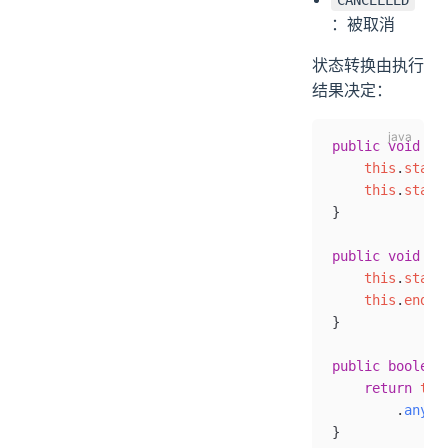
CANCELLED
：被取消
状态转换由执行
结果决定：
public
 void
 ma
    this
.
statu
    this
.
start
}
public
 void
 ma
    this
.
statu
    this
.
endTi
}
public
 boolean
    return
 tas
        .
anyMa
}