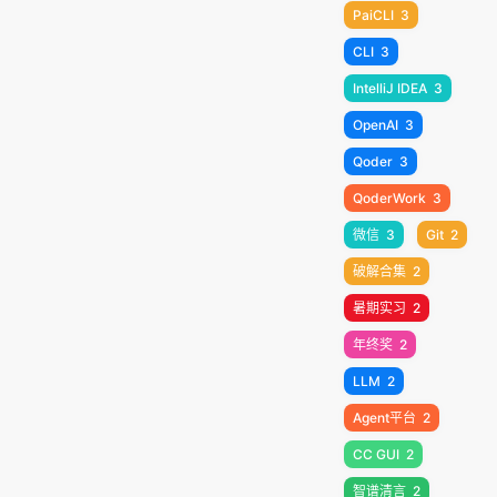
PaiCLI
3
CLI
3
IntelliJ IDEA
3
OpenAI
3
Qoder
3
QoderWork
3
微信
3
Git
2
破解合集
2
暑期实习
2
年终奖
2
LLM
2
Agent平台
2
CC GUI
2
智谱清言
2