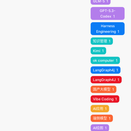
GLM-5
1
GPT-5.3-
Codex
1
Harness
Engineering
1
知识管理
1
Kimi
1
ok computer
1
LangGraph4j
1
LangGraph4J
1
国产大模型
1
Vibe Coding
1
AI应用
1
端侧模型
1
AI绘图
1