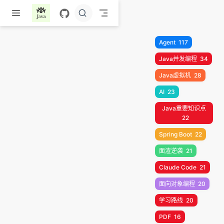
跳至主要內容
Agent
117
Java并发编程
34
Java虚拟机
28
AI
23
Java重要知识点
22
Spring Boot
22
面渣逆袭
21
Claude Code
21
面向对象编程
20
学习路线
20
PDF
16