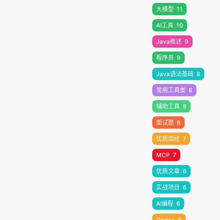
大模型
11
AI工具
10
Java概述
9
程序员
9
Java语法基础
8
常用工具类
8
辅助工具
8
面试题
8
优质面经
7
MCP
7
优质文章
6
实战项目
6
AI编程
6
Codex
6