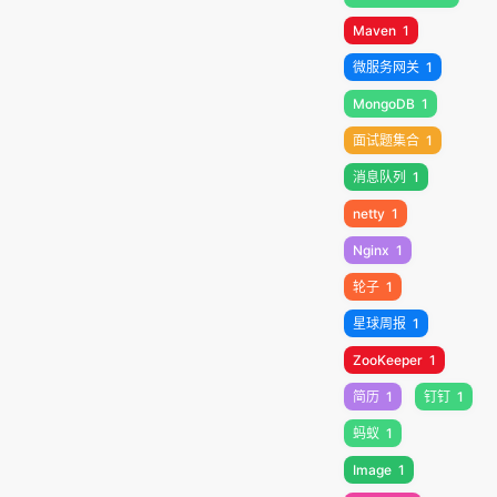
Maven
1
微服务网关
1
MongoDB
1
面试题集合
1
消息队列
1
netty
1
Nginx
1
轮子
1
星球周报
1
ZooKeeper
1
简历
1
钉钉
1
蚂蚁
1
Image
1