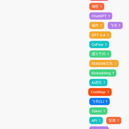
编程
1
ChatGPT
1
插件
1
飞书
1
GPT-5.4
1
CoPaw
1
通义千问
1
README优化
1
Embedding
1
AI进化
1
EvoMap
1
飞书CLI
1
Token
1
API
1
智谱
1