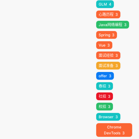
GLM
4
心路历程
3
Java网络编程
3
Spring
3
Vue
3
面试经验
3
面试准备
3
offer
3
春招
3
社招
3
校招
3
Browser
3
Chrome
DevTools
3