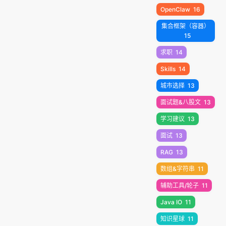
OpenClaw
16
集合框架（容器）
15
求职
14
Skills
14
城市选择
13
面试题&八股文
13
学习建议
13
面试
13
RAG
13
数组&字符串
11
辅助工具/轮子
11
Java IO
11
知识星球
11