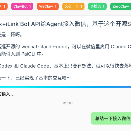
卓
1
ClawBot
1
WeClaw
1
文心一言
1
多模态
1
ZeroClaw
x+iLink Bot API给Agent接入微信，基于这个开源Ski
我是二哥呀。
开源的 wechat-claude-code，可以在微信里爽用 Claude 
引入到 PaiCLI 中。
Codex 和 Claude Code，基本上只要有想法，就可以很快去落
示一下，已经实现了基本的交互哈～