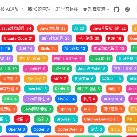
AI进阶
知识星球
学习路线
珍藏资源
Java并发编程
34
Java虚拟机
28
AI
23
Java重要知识点
22
S
Claude Code
21
面向对象编程
20
学习路线
20
PDF
16
Ope
器）
15
求职
14
Skills
14
城市选择
13
面试题&八股文
13
学
AG
13
数组&字符串
11
辅助工具/轮子
11
Java IO
11
知识星球
1
AI工具
10
Java概述
9
程序员
9
Java语法基础
8
常用工具类
8
面试题
8
优质面经
7
MCP
7
优质文章
6
实战项目
6
AI
异常处理
5
Java NIO
5
Redis
5
知识库搭建
5
面经
5
Java
IDEA
4
Java新特性
4
MySQL
4
秋招
4
AI Agent
4
De
路历程
3
Java网络编程
3
Spring
3
Vue
3
面试经验
3
面
PaiC
招
3
社招
3
校招
3
Browser
3
Chrome DevTools
3
OpenAI
3
Qoder
3
QoderWork
3
微信
3
Git
2
破解