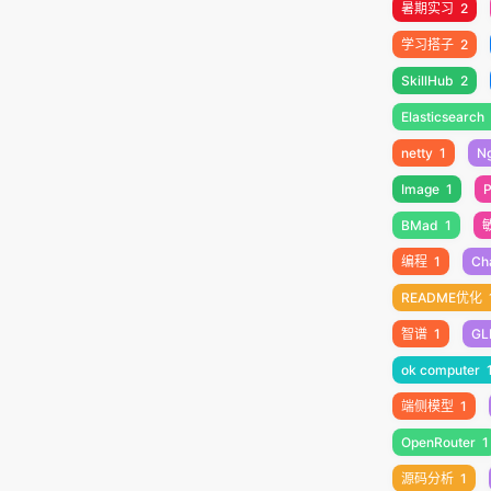
暑期实习
2
学习搭子
2
SkillHub
2
Elasticsearch
netty
1
N
Image
1
P
BMad
1
编程
1
Ch
README优化
智谱
1
GL
ok computer
端侧模型
1
OpenRouter
1
源码分析
1