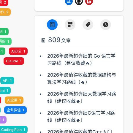
育
2
协作
2
列
1
809
文章
蚂蚁
1
1
AI办公
1
2026年最新超详细的 Go 语言学
Claude
1
习路线（建议收藏🔥）
2026年最值得收藏的数据结构与
API
1
算法学习路线（🔥）
imi
1
2026年最新超详细大数据学习路
AI应用
1
线（建议收藏🔥）
企业微信
1
2026年最新超详细C语言学习路
线（建议收藏🔥）
l
1
Coding Plan
1
2026年最值得收藏的C++入门