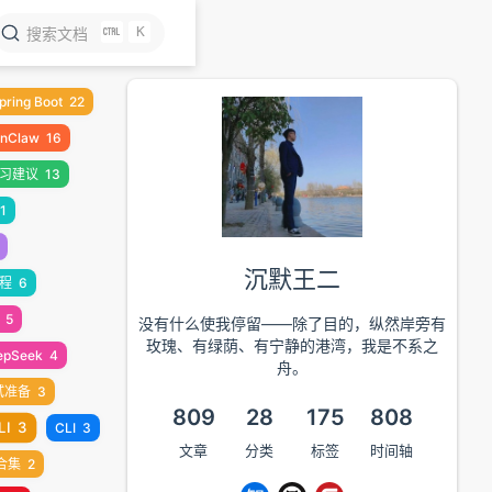
K
搜索文档
pring Boot
22
nClaw
16
习建议
13
1
沉默王二
编程
6
5
没有什么使我停留——除了目的，纵然岸旁有
玫瑰、有绿荫、有宁静的港湾，我是不系之
epSeek
4
舟。
试准备
3
809
28
175
808
LI
3
CLI
3
文章
分类
标签
时间轴
合集
2