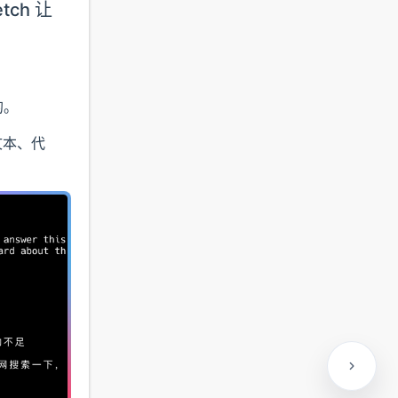
tch 让
的。
开文本、代