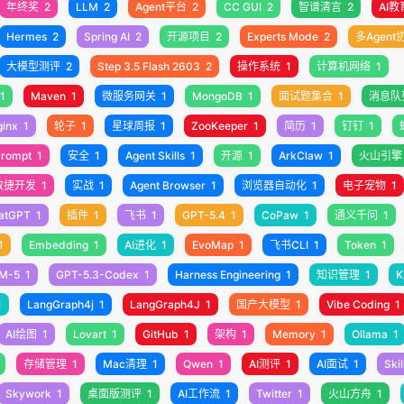
年终奖
2
LLM
2
Agent平台
2
CC GUI
2
智谱清言
2
AI教
Hermes
2
Spring AI
2
开源项目
2
Experts Mode
2
多Agent
大模型测评
2
Step 3.5 Flash 2603
2
操作系统
1
计算机网络
1
1
Maven
1
微服务网关
1
MongoDB
1
面试题集合
1
消息队
ginx
1
轮子
1
星球周报
1
ZooKeeper
1
简历
1
钉钉
1
rompt
1
安全
1
Agent Skills
1
开源
1
ArkClaw
1
火山引擎
敏捷开发
1
实战
1
Agent Browser
1
浏览器自动化
1
电子宠物
1
atGPT
1
插件
1
飞书
1
GPT-5.4
1
CoPaw
1
通义千问
1
1
Embedding
1
AI进化
1
EvoMap
1
飞书CLI
1
Token
1
M-5
1
GPT-5.3-Codex
1
Harness Engineering
1
知识管理
1
K
1
LangGraph4j
1
LangGraph4J
1
国产大模型
1
Vibe Coding
1
AI绘图
1
Lovart
1
GitHub
1
架构
1
Memory
1
Ollama
1
存储管理
1
Mac清理
1
Qwen
1
AI测评
1
AI面试
1
Skil
Skywork
1
桌面版测评
1
AI工作流
1
Twitter
1
火山方舟
1