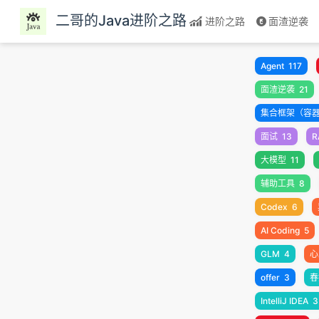
跳至主要內容
二哥的Java进阶之路
进阶之路
面渣逆袭
Agent
117
面渣逆袭
21
集合框架（容
面试
13
R
大模型
11
辅助工具
8
Codex
6
AI Coding
5
GLM
4
心
offer
3
春
IntelliJ IDEA
3