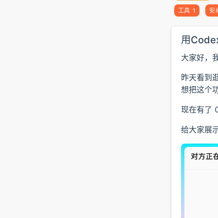
工具
1
安
用Code
大家好，
昨天看到逛逛
想把这个功能
现在有了 
给大家展