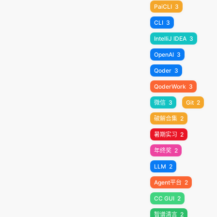
PaiCLI
3
CLI
3
IntelliJ IDEA
3
OpenAI
3
Qoder
3
QoderWork
3
微信
3
Git
2
破解合集
2
暑期实习
2
年终奖
2
LLM
2
Agent平台
2
CC GUI
2
智谱清言
2