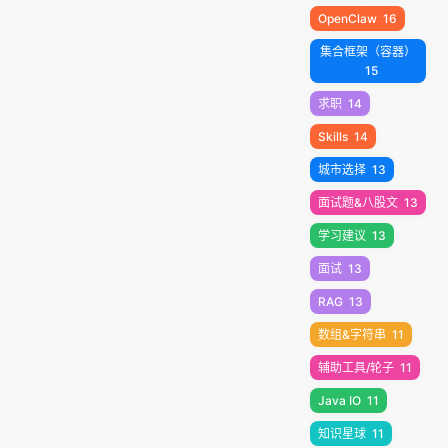
OpenClaw
16
集合框架（容器）
15
求职
14
Skills
14
城市选择
13
面试题&八股文
13
学习建议
13
面试
13
RAG
13
数组&字符串
11
辅助工具/轮子
11
Java IO
11
知识星球
11