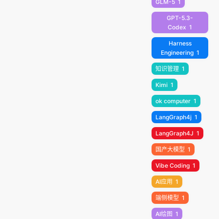
GLM-5
1
GPT-5.3-
Codex
1
Harness
Engineering
1
知识管理
1
Kimi
1
ok computer
1
LangGraph4j
1
LangGraph4J
1
国产大模型
1
Vibe Coding
1
AI应用
1
端侧模型
1
AI绘图
1