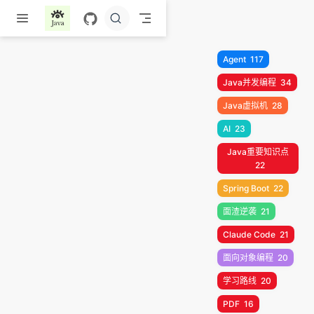
跳至主要內容
Agent
117
Java并发编程
34
Java虚拟机
28
AI
23
Java重要知识点
22
Spring Boot
22
面渣逆袭
21
Claude Code
21
面向对象编程
20
学习路线
20
PDF
16