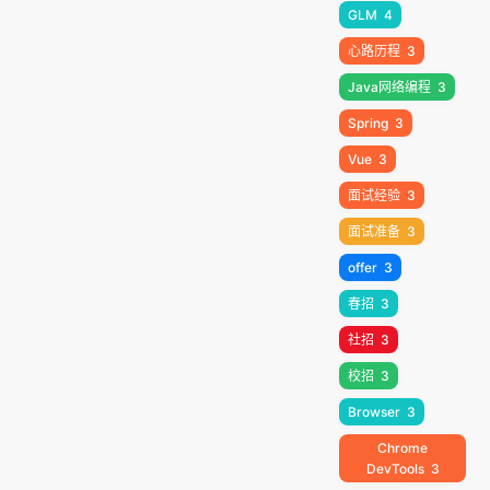
GLM
4
心路历程
3
Java网络编程
3
Spring
3
Vue
3
面试经验
3
面试准备
3
offer
3
春招
3
社招
3
校招
3
Browser
3
Chrome
DevTools
3