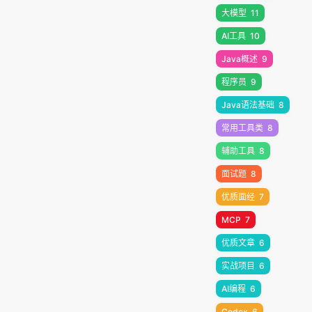
大模型
11
AI工具
10
Java概述
9
程序员
9
Java语法基础
8
常用工具类
8
辅助工具
8
面试题
8
优质面经
7
MCP
7
优质文章
6
实战项目
6
AI编程
6
Codex
6