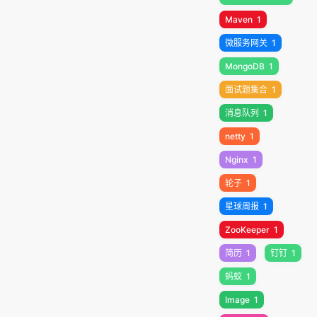
Maven
1
微服务网关
1
MongoDB
1
面试题集合
1
消息队列
1
netty
1
Nginx
1
轮子
1
星球周报
1
ZooKeeper
1
简历
1
钉钉
1
蚂蚁
1
Image
1